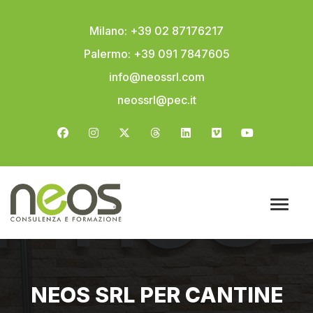
Milano: +39 02 87176217
Palermo: +39 091 7847605
info@neossrl.com
neossrl@pec.it
NEOS SRL PER CANTINE