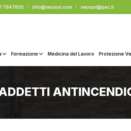
91 7847605
info@neossrl.com
neossrl@pec.it
a
Formazione
Medicina del Lavoro
Protezione Ve
ADDETTI ANTINCENDIO