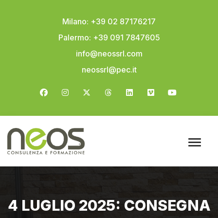
Milano: +39 02 87176217
Palermo: +39 091 7847605
info@neossrl.com
neossrl@pec.it
4 LUGLIO 2025: CONSEGNA