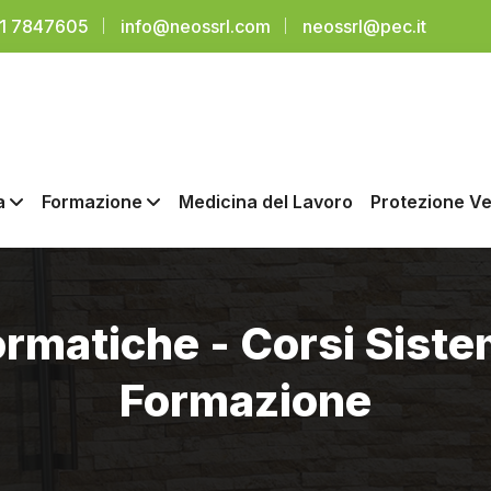
91 7847605
info@neossrl.com
neossrl@pec.it
a
Formazione
Medicina del Lavoro
Protezione Ve
rmatiche - Corsi Siste
Formazione