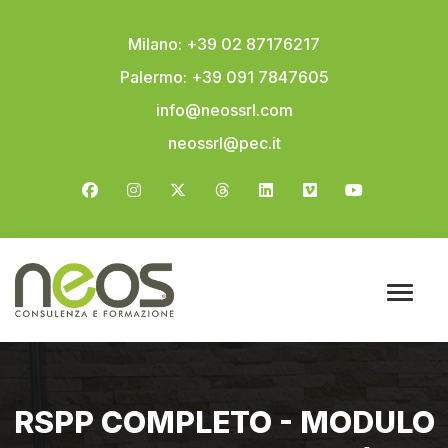
Milano: +39 02 87176217
Palermo: +39 091 7847605
info@neossrl.com
neossrl@pec.it
RSPP COMPLETO - MODULO