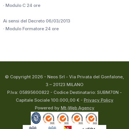
· Modulo C 24 ore
Ai sensi del Decreto 06/03/2013
· Modulo Formatore 24 ore
© Copyright 2026 - Neos Srl - Via Privata del Gonfalone,
3 – 20123 MILANO
P.Iva: 05895600822 - Codice Destinatario: SUBM70N -
Capitale Sociale 100.000,00 € -
Privacy Policy
Powered by
Mt-Web Agency