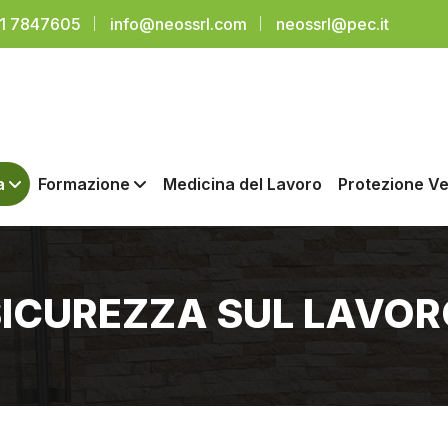
91 7847605
info@neossrl.com
neossrl@pec.it
a
Formazione
Medicina del Lavoro
Protezione Ve
SICUREZZA SUL LAVOR