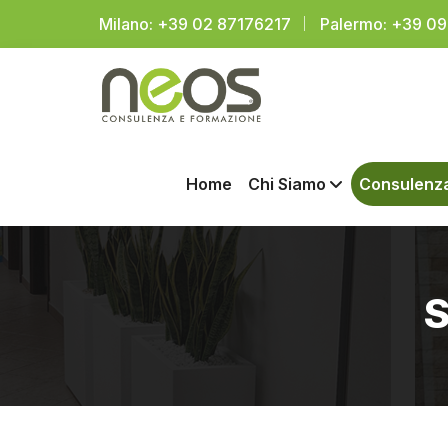
Milano: +39 02 87176217
Palermo: +39 0
Home
Chi Siamo
Consulenz