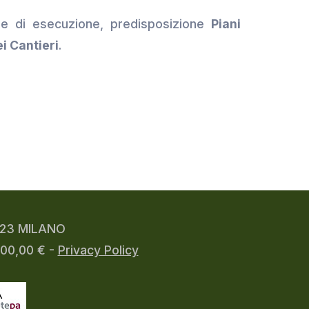
 e di esecuzione, predisposizione
Piani
i Cantieri
.
0123 MILANO
000,00 € -
Privacy Policy