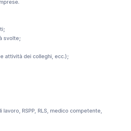
Imprese.
ti;
à svolte;
attività dei colleghi, ecc.);
 di lavoro, RSPP, RLS, medico competente,