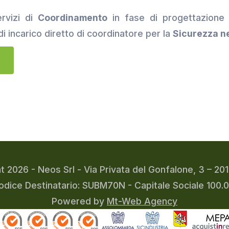
rvizi di
Coordinamento
in fase di progettazione
i incarico diretto di coordinatore per la
Sicurezza ne
t 2026 - Neos Srl - Via Privata del Gonfalone, 3 – 2
odice Destinatario: SUBM70N - Capitale Sociale 100.
Powered by
Mt-Web Agency